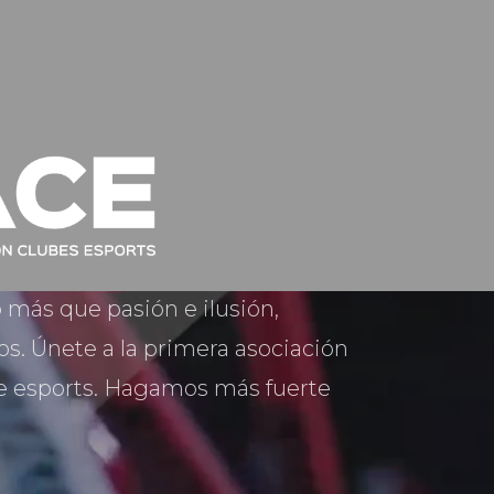
ás que pasión e ilusión,
s. Únete a la primera asociación
e esports. Hagamos más fuerte